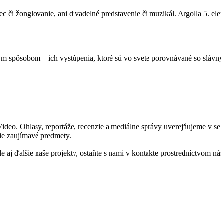
tanec či žonglovanie, ani divadelné predstavenie či muzikál. Argolla 5. e
m spôsobom – ich vystúpenia, ktoré sú vo svete porovnávané so slávny
 Video. Ohlasy, reportáže, recenzie a mediálne správy uverejňujeme v s
ie zaujímavé predmety.
le aj ďalšie naše projekty, ostaňte s nami v kontakte prostredníctvom 