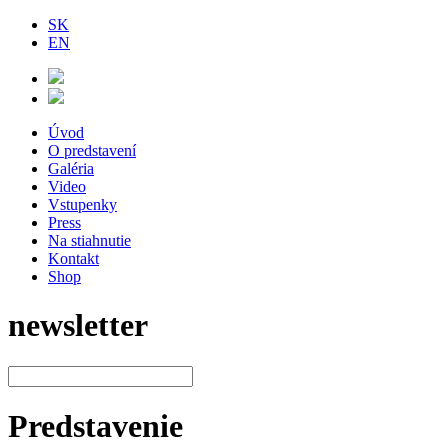
SK
EN
Úvod
O predstavení
Galéria
Video
Vstupenky
Press
Na stiahnutie
Kontakt
Shop
newsletter
Predstavenie