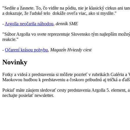
"Sedíte a žasnete. To, čo vidíte na pódiu, nie je klasický cirkus ani 
a dokazuje, že ľudské telo dokáže oveľa viac, ako si myslíte."
-
Argolla neočarila náhodou
,
denník SME
"Súbor Argolla vo svete reprezentuje Slovensko tým najlepším možný
reakcie."
-
Očarení krásou pohybu
,
Magazín Hviezdy ciest
Novinky
Fotky a videá z predstavenia si môžete pozrieť v rubrikách Galéria a
Maokovou hudbou k predstaveniu a čoskoro pribudnú aj tričká a ďalš
Pokiaľ máte záujem sledovať cesty predstavenia Argolla 5. element, a
nechajte posielať newsletter.